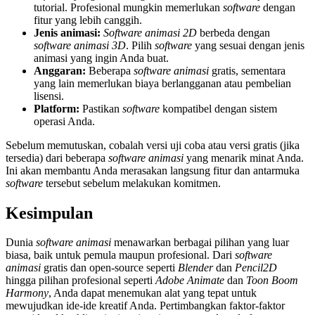
tutorial. Profesional mungkin memerlukan
software
dengan
fitur yang lebih canggih.
Jenis animasi:
Software animasi 2D
berbeda dengan
software animasi 3D
. Pilih
software
yang sesuai dengan jenis
animasi yang ingin Anda buat.
Anggaran:
Beberapa
software animasi
gratis, sementara
yang lain memerlukan biaya berlangganan atau pembelian
lisensi.
Platform:
Pastikan
software
kompatibel dengan sistem
operasi Anda.
Sebelum memutuskan, cobalah versi uji coba atau versi gratis (jika
tersedia) dari beberapa
software animasi
yang menarik minat Anda.
Ini akan membantu Anda merasakan langsung fitur dan antarmuka
software
tersebut sebelum melakukan komitmen.
Kesimpulan
Dunia
software animasi
menawarkan berbagai pilihan yang luar
biasa, baik untuk pemula maupun profesional. Dari
software
animasi
gratis dan open-source seperti
Blender
dan
Pencil2D
hingga pilihan profesional seperti
Adobe Animate
dan
Toon Boom
Harmony
, Anda dapat menemukan alat yang tepat untuk
mewujudkan ide-ide kreatif Anda. Pertimbangkan faktor-faktor