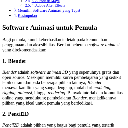
3. Autodesk Maya
4. Adobe After Effects
Memilih Software Animasi yang Tepat
Kesimpulan
Software Animasi untuk Pemula
Bagi pemula, kunci keberhasilan terletak pada kemudahan
penggunaan dan aksesibilitas. Berikut beberapa
software animasi
yang direkomendasikan:
1. Blender
Blender
adalah
software animasi 3D
yang sepenuhnya gratis dan
open-source. Meskipun memiliki kurva pembelajaran yang sedikit
lebih curam daripada beberapa pilihan lainnya,
Blender
menawarkan fitur yang sangat lengkap, mulai dari
modeling
,
rigging
,
animasi
, hingga
rendering
. Banyak tutorial dan komunitas
online yang mendukung pembelajaran
Blender
, menjadikannya
pilihan yang ideal untuk pemula yang berdedikasi.
2. Pencil2D
Pencil2D
adalah pilihan yang bagus bagi pemula yang tertarik