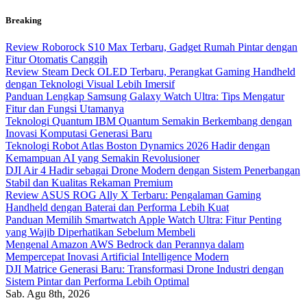
Skip
Breaking
to
content
Review Roborock S10 Max Terbaru, Gadget Rumah Pintar dengan
Fitur Otomatis Canggih
Review Steam Deck OLED Terbaru, Perangkat Gaming Handheld
dengan Teknologi Visual Lebih Imersif
Panduan Lengkap Samsung Galaxy Watch Ultra: Tips Mengatur
Fitur dan Fungsi Utamanya
Teknologi Quantum IBM Quantum Semakin Berkembang dengan
Inovasi Komputasi Generasi Baru
Teknologi Robot Atlas Boston Dynamics 2026 Hadir dengan
Kemampuan AI yang Semakin Revolusioner
DJI Air 4 Hadir sebagai Drone Modern dengan Sistem Penerbangan
Stabil dan Kualitas Rekaman Premium
Review ASUS ROG Ally X Terbaru: Pengalaman Gaming
Handheld dengan Baterai dan Performa Lebih Kuat
Panduan Memilih Smartwatch Apple Watch Ultra: Fitur Penting
yang Wajib Diperhatikan Sebelum Membeli
Mengenal Amazon AWS Bedrock dan Perannya dalam
Mempercepat Inovasi Artificial Intelligence Modern
DJI Matrice Generasi Baru: Transformasi Drone Industri dengan
Sistem Pintar dan Performa Lebih Optimal
Sab. Agu 8th, 2026