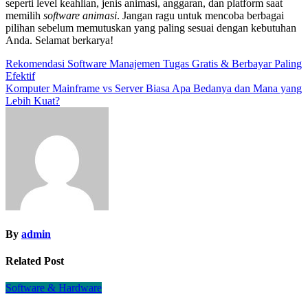
seperti level keahlian, jenis animasi, anggaran, dan platform saat
memilih
software animasi
. Jangan ragu untuk mencoba berbagai
pilihan sebelum memutuskan yang paling sesuai dengan kebutuhan
Anda. Selamat berkarya!
Navigasi
Rekomendasi Software Manajemen Tugas Gratis & Berbayar Paling
Efektif
pos
Komputer Mainframe vs Server Biasa Apa Bedanya dan Mana yang
Lebih Kuat?
By
admin
Related Post
Software & Hardware