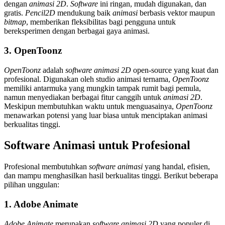
dengan
animasi 2D
.
Software
ini ringan, mudah digunakan, dan
gratis.
Pencil2D
mendukung baik
animasi
berbasis vektor maupun
bitmap
, memberikan fleksibilitas bagi pengguna untuk
bereksperimen dengan berbagai gaya animasi.
3. OpenToonz
OpenToonz
adalah
software animasi 2D
open-source yang kuat dan
profesional. Digunakan oleh studio animasi ternama,
OpenToonz
memiliki antarmuka yang mungkin tampak rumit bagi pemula,
namun menyediakan berbagai fitur canggih untuk
animasi 2D
.
Meskipun membutuhkan waktu untuk menguasainya,
OpenToonz
menawarkan potensi yang luar biasa untuk menciptakan animasi
berkualitas tinggi.
Software Animasi untuk Profesional
Profesional membutuhkan
software animasi
yang handal, efisien,
dan mampu menghasilkan hasil berkualitas tinggi. Berikut beberapa
pilihan unggulan:
1. Adobe Animate
Adobe Animate
merupakan
software animasi 2D
yang populer di